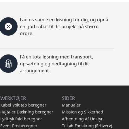
Lad os samle en løsning for dig, og opnå
en god rabat til dit projekt på større
ordre.
Få en totalløsning med transport,
opsætning og nedtagning til dit
arrangement
VÆRKTØJER
SIDER
Kabel Volt tab beregner
Manualer
Højtaler Dækning beregner
Mission og Sikkerhed
Lydtryk fald beregner
Afhentning Af Udstyr
Event Prisberegner
Tilkøb Forsikring (Erhverv)