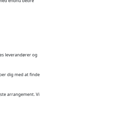
nu med endnu bedre
res leverandører og
lper dig med at finde
næste arrangement. Vi