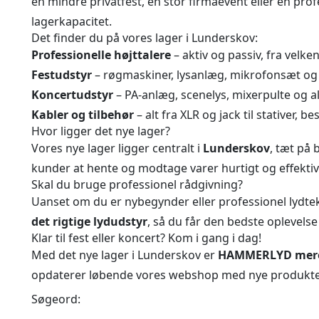
en mindre privatfest, en stor firmaevent eller en pro
lagerkapacitet.
Det finder du på vores lager i Lunderskov:
Professionelle højttalere
– aktiv og passiv, fra velk
Festudstyr
– røgmaskiner, lysanlæg, mikrofonsæt og
Koncertudstyr
– PA-anlæg, scenelys, mixerpulte og al
Kabler og tilbehør
– alt fra XLR og jack til stativer, 
Hvor ligger det nye lager?
Vores nye lager ligger centralt i
Lunderskov
, tæt på 
kunder at hente og modtage varer hurtigt og effektiv
Skal du bruge professionel rådgivning?
Uanset om du er nybegynder eller professionel lydtekni
det rigtige lydudstyr
, så du får den bedste oplevelse 
Klar til fest eller koncert? Kom i gang i dag!
Med det nye lager i Lunderskov er
HAMMERLYD mere 
opdaterer løbende vores webshop med nye produkter 
Søgeord: