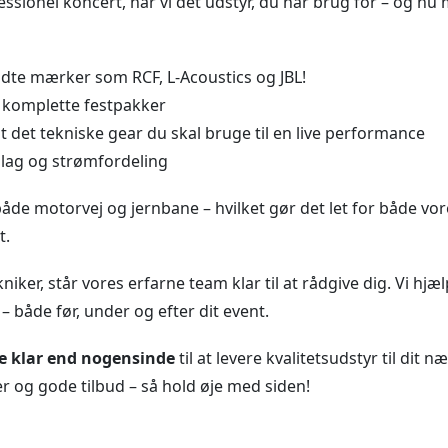
fessionel koncert, har vi det udstyr, du har brug for – og 
endte mærker som RCF, L-Acoustics og JBL!
 komplette festpakker
t det tekniske gear du skal bruge til en live performance
beslag og strømfordeling
både motorvej og jernbane – hvilket gør det let for både vo
t.
ker, står vores erfarne team klar til at rådgive dig. Vi hjæ
– både før, under og efter dit event.
klar end nogensinde
til at levere kvalitetsudstyr til dit 
og gode tilbud – så hold øje med siden!