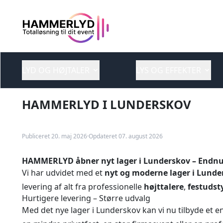
LYD OG HØJTALER
LYS OG EFFEKTER
HAMMERLYD I LUNDERSKOV
Publiceret 20. maj 2026
·
Opdateret 07. august 2026
HAMMERLYD åbner nyt lager i Lunderskov – Endnu
Vi har udvidet med et
nyt og moderne lager i Lunde
levering af alt fra professionelle
højttalere
,
festudst
Hurtigere levering – Større udvalg
Med det nye lager i Lunderskov kan vi nu tilbyde et 