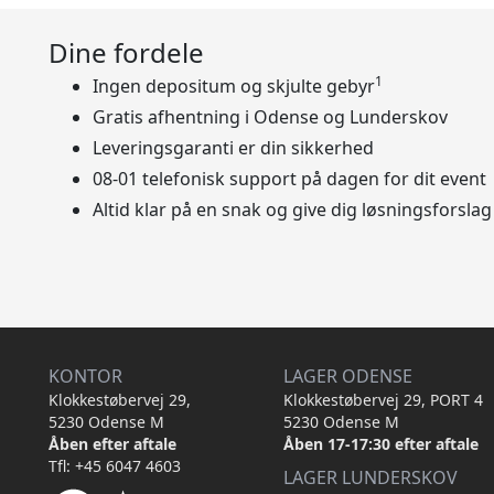
Dine fordele
1
Ingen depositum og skjulte gebyr
Gratis afhentning i Odense og Lunderskov
Leveringsgaranti er din sikkerhed
08-01 telefonisk support på dagen for dit event
Altid klar på en snak og give dig løsningsforslag
KONTOR
LAGER ODENSE
Klokkestøbervej 29,
Klokkestøbervej 29, PORT 4
5230 Odense M
5230 Odense M
Åben efter aftale
Åben 17-17:30 efter aftale
Tfl: +45 6047 4603
LAGER LUNDERSKOV