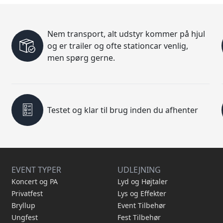
Nem transport, alt udstyr kommer på hjul
og er trailer og ofte stationcar venlig,
men spørg gerne.
Testet og klar til brug inden du afhenter
EVENT TYPER
UDLEJNING
Koncert og PA
Lyd og Højtaler
Privatfest
Lys og Effekter
Bryllup
Event Tilbehør
Ungfest
Fest Tilbehør