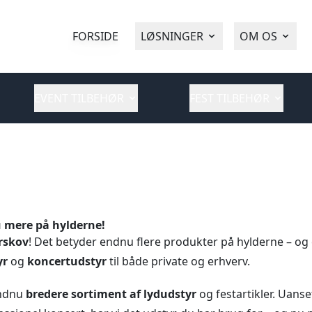
FORSIDE
LØSNINGER
OM OS
EVENT TILBEHØR
FEST TILBEHØR
 mere på hylderne!
rskov
! Det betyder endnu flere produkter på hylderne – og
yr
og
koncertudstyr
til både private og erhverv.
endnu
bredere sortiment af lydudstyr
og festartikler. Uans