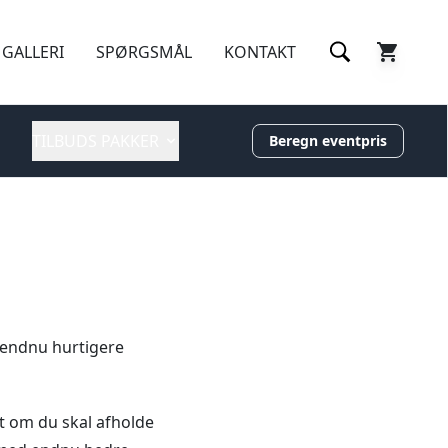
GALLERI
SPØRGSMÅL
KONTAKT
TILBUDS PAKKER
Beregn eventpris
 endnu hurtigere
et om du skal afholde