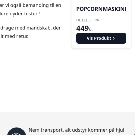
har vi også bemanding til en
POPCORNMASKINE
dere nyder festen!
UDLEJES FRA
449
å bidrage med mandskab, der
kr.
lt med retur.
Vis Produkt
Nem transport, alt udstyr kommer på hjul