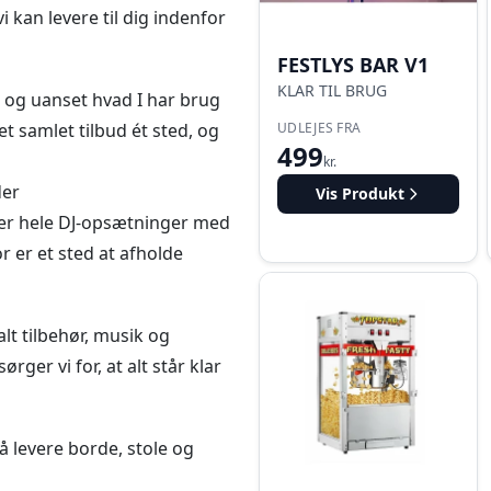
i kan levere til dig indenfor
FESTLYS BAR V1
KLAR TIL BRUG
 og uanset hvad I har brug
I et samlet tilbud ét sted, og
UDLEJES FRA
499
kr.
er
Vis Produkt
ller hele DJ-opsætninger med
r er et sted at afholde
alt tilbehør, musik og
rger vi for, at alt står klar
å levere borde, stole og