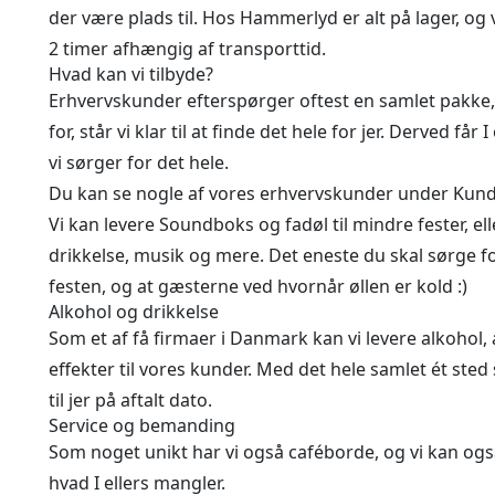
der være plads til. Hos Hammerlyd er alt på lager, og v
2 timer afhængig af transporttid.
Hvad kan vi tilbyde?
Erhvervskunder efterspørger oftest en samlet pakke,
for, står vi klar til at finde det hele for jer. Derved får 
vi sørger for det hele.
Du kan se nogle af vores erhvervskunder under
Kund
Vi kan levere Soundboks og fadøl til mindre fester, e
drikkelse, musik og mere. Det eneste du skal sørge fo
festen, og at gæsterne ved hvornår øllen er kold :)
Alkohol og drikkelse
Som et af få firmaer i Danmark kan vi levere alkohol, 
effekter til vores kunder. Med det hele samlet ét sted sø
til jer på aftalt dato.
Service og bemanding
Som noget unikt har vi også caféborde, og vi kan ogs
hvad I ellers mangler.