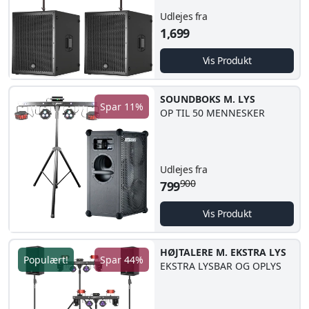
Udlejes fra
1,699
Vis Produkt
SOUNDBOKS M. LYS
Spar 11%
OP TIL 50 MENNESKER
Udlejes fra
900
799
Vis Produkt
HØJTALERE M. EKSTRA LYS
Populært!
Spar 44%
EKSTRA LYSBAR OG OPLYS