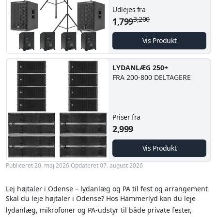
Udlejes fra
3,200
1,799
Vis Produkt
LYDANLÆG 250+
FRA 200-800 DELTAGERE
Priser fra
2,999
Vis Produkt
Publiceret 20. maj 2026
·
Opdateret 07. august 2026
Lej højtaler i Odense – lydanlæg og PA til fest og arrangement
Skal du leje højtaler i Odense? Hos Hammerlyd kan du leje
lydanlæg, mikrofoner og PA-udstyr til både private fester,