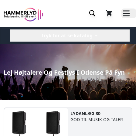
Tryk for at se katalog
Lej Højtalere Og Festlys I Odense På Fyn
LYDANLÆG 30
GOD TIL MUSIK OG TALER