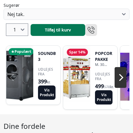
Sugerør
Tilføj til kurv
Populært
Spar 14%
SOUNDBOKS
POPCORN
3
PAKKE
M. 30
UDLEJES
PORTIONER
FRA
UDLEJES
FRA
399
kr.
499
578
kr.
Vis
Produkt
Vis
Produkt
Dine fordele