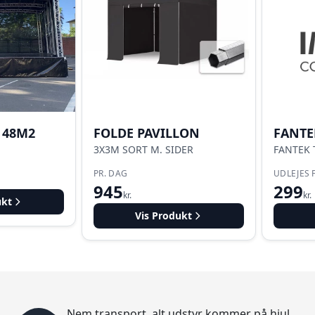
 48M2
FOLDE PAVILLON
FANTE
3X3M SORT M. SIDER
FANTEK 
PR. DAG
UDLEJES 
945
299
kr.
kr.
ukt
Vis Produkt
Nem transport, alt udstyr kommer på hjul