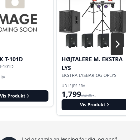
K T-101D
HØJTALERE M. EKSTRA
T-101D
LYS
EKSTRA LYSBAR OG OPLYS
FRA
UDLEJES FRA
1,799
3,200
Vis Produkt
kr.
Vis Produkt
Lad os samle en løsning for dig, og opnå