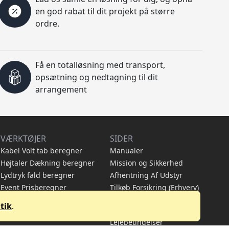
en god rabat til dit projekt på større
ordre.
Få en totalløsning med transport,
opsætning og nedtagning til dit
arrangement
VÆRKTØJER
SIDER
Kabel Volt tab beregner
Manualer
Højtaler Dækning beregner
Mission og Sikkerhed
Lydtryk fald beregner
Afhentning Af Udstyr
Event Prisberegner
Tilkøb Forsikring (Erhverv)
Bemanding og
tik
.
Eventplanlægning
Lejebetingelser