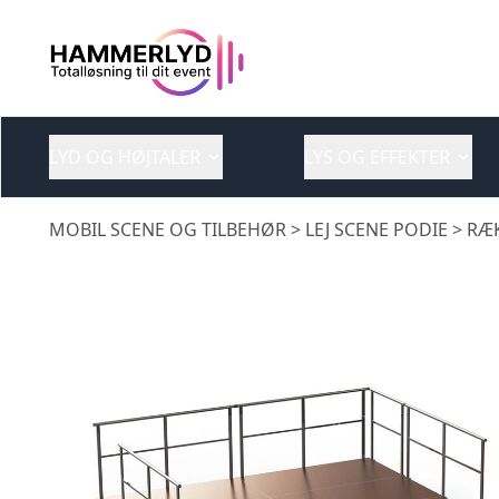
LYD OG HØJTALER
LYS OG EFFEKTER
MOBIL SCENE OG TILBEHØR
> LEJ SCENE PODIE > R