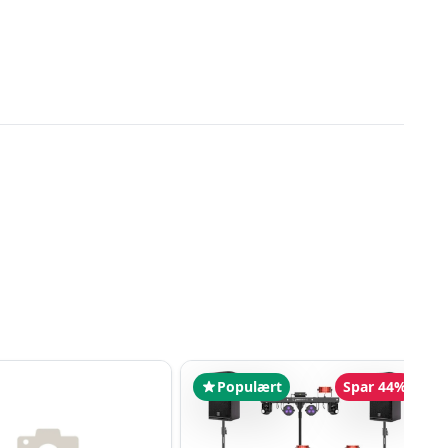
Populært
Spar 44%