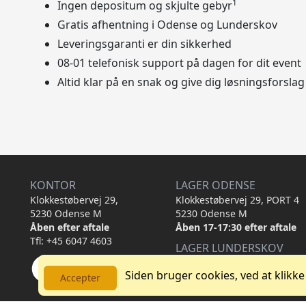
1
Ingen depositum og skjulte gebyr
Gratis afhentning i Odense og Lunderskov
Leveringsgaranti er din sikkerhed
08-01 telefonisk support på dagen for dit event
Altid klar på en snak og give dig løsningsforslag
KONTOR
LAGER ODENSE
Klokkestøbervej 29,
Klokkestøbervej 29, PORT 4
5230 Odense M
5230 Odense M
Åben efter aftale
Åben 17-17:30 efter aftale
Tfl: +45 6047 4603
LAGER LUNDERSKOV
Drosselvej 22,
Siden bruger cookies, ved at klikke
6640 Lunderskov
Accepter
Åben efter aftale