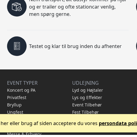
og er trailer og ofte stationcar venlig,
men spørg gerne.
Testet og klar til brug inden du afhenter
EVENT TYPER
UDLEJNING
Koncert og PA
Lyd og Højtaler
Privatfest
Lys og Effekter
Bryllup
Event Tilbehør
Ungfest
Fest Tilbehør
Studenterfest
Tilbuds Pakker
 her eller brug af siden acceptere du vores
persondata poli
Firmafest
Messe & Erhverv