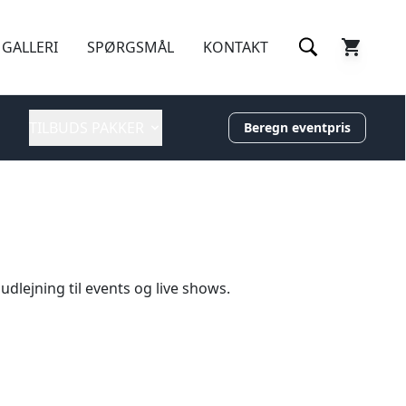
GALLERI
SPØRGSMÅL
KONTAKT
TILBUDS PAKKER
Beregn eventpris
udlejning til events og live shows.