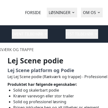
FORSIDE
LØSNINGER
OM OS
EVENT TILBEHØR
FEST TILBEHØR
ÆKVÆRK OG TRAPPE
Lej Scene podie
Lej Scene platform og Podie
Lej Lej Scene podie (Rækværk og trappe) - Professionel 
Produktet har følgende egenskaber:
Solid og skalerbart podie
Kræver varevogn eller stor trailer
Solid og professionel løsning
Prisen inkludere ben og alt tilbehør pr. element