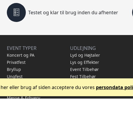
Testet og klar til brug inden du afhenter
EVENT TYPER
UDLEJNING
Koncert og PA
Lyd og Højtaler
Privatfest
Lys og Effekter
Bryllup
Event Tilbehør
Ungfest
Fest Tilbehør
Studenterfest
Tilbuds Pakker
 her eller brug af siden acceptere du vores
persondata poli
Firmafest
Messe & Erhverv