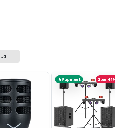
bud
Populært
Spar 44%