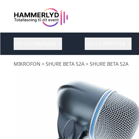
LYD OG HØJTALER
LYS OG EFFEKTER
MIKROFON
> SHURE BETA 52A > SHURE BETA 52A