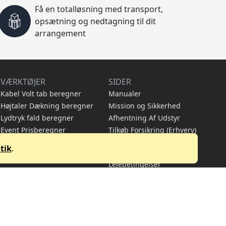
Få en totalløsning med transport,
opsætning og nedtagning til dit
arrangement
VÆRKTØJER
SIDER
Kabel Volt tab beregner
Manualer
Højtaler Dækning beregner
Mission og Sikkerhed
Lydtryk fald beregner
Afhentning Af Udstyr
Event Prisberegner
Tilkøb Forsikring (Erhverv)
Bemanding og
tik
.
Eventplanlægning
Lejebetingelser
Persondata-Politik
Produkt Liste
Tjen penge som partner
Hammerlyd Youtube
Fotograf