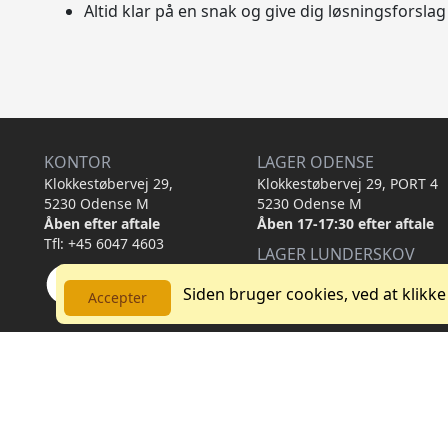
Altid klar på en snak og give dig løsningsforslag
KONTOR
LAGER ODENSE
Klokkestøbervej 29,
Klokkestøbervej 29, PORT 4
5230 Odense M
5230 Odense M
Åben efter aftale
Åben 17-17:30 efter aftale
Tfl: +45 6047 4603
LAGER LUNDERSKOV
Drosselvej 22,
Siden bruger cookies, ved at klikke
6640 Lunderskov
Accepter
Åben efter aftale
Læs om afhentning