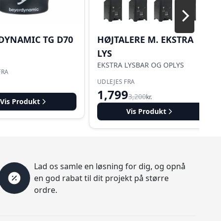
DYNAMIC TG D70
HØJTALERE M. EKSTRA
LYS
EKSTRA LYSBAR OG OPLYS
FRA
UDLEJES FRA
1,799
3,200
kr.
Vis Produkt
Vis Produkt
Lad os samle en løsning for dig, og opnå
en god rabat til dit projekt på større
ordre.