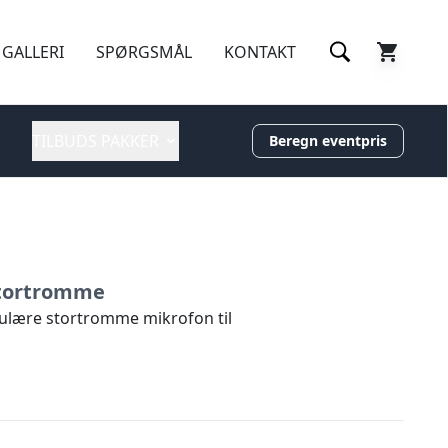
GALLERI
SPØRGSMÅL
KONTAKT
TILBUDS PAKKER
Beregn eventpris
 Stortromme
ulære stortromme mikrofon til