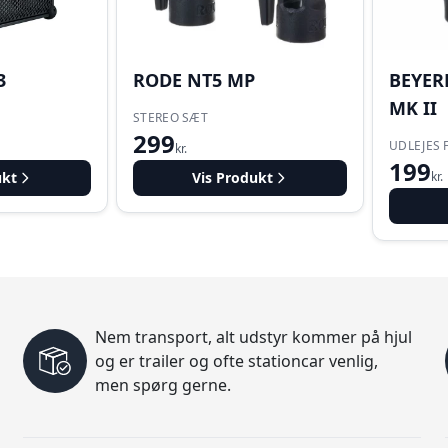
3
RODE NT5 MP
BEYER
MK II
STEREO SÆT
299
UDLEJES 
kr.
199
ukt
Vis Produkt
kr.
Nem transport, alt udstyr kommer på hjul
og er trailer og ofte stationcar venlig,
men spørg gerne.